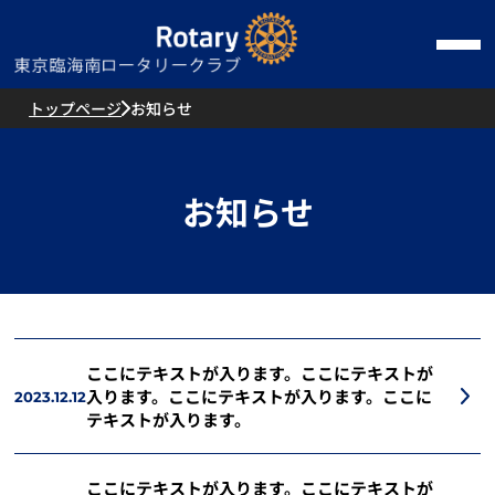
トップページ
お知らせ
お知らせ
ここにテキストが入ります。ここにテキストが
入ります。ここにテキストが入ります。ここに
2023.12.12
テキストが入ります。
ここにテキストが入ります。ここにテキストが