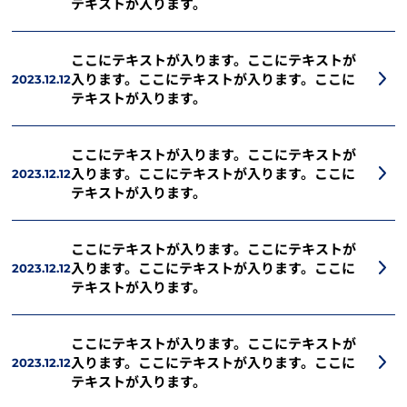
テキストが入ります。
ここにテキストが入ります。ここにテキストが
入ります。ここにテキストが入ります。ここに
2023.12.12
テキストが入ります。
ここにテキストが入ります。ここにテキストが
入ります。ここにテキストが入ります。ここに
2023.12.12
テキストが入ります。
ここにテキストが入ります。ここにテキストが
入ります。ここにテキストが入ります。ここに
2023.12.12
テキストが入ります。
ここにテキストが入ります。ここにテキストが
入ります。ここにテキストが入ります。ここに
2023.12.12
テキストが入ります。